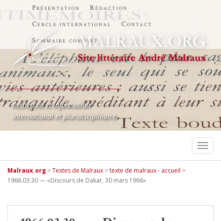
Présentation
Rédaction
Cercle international
Contact
Sommaire complet
Recherche et information
International et pluridisciplinaire
TOGG
Malraux.org
>
Textes de Malraux
>
texte de malraux - accueil
>
1966.03.30 — «Discours de Dakar, 30 mars 1966»