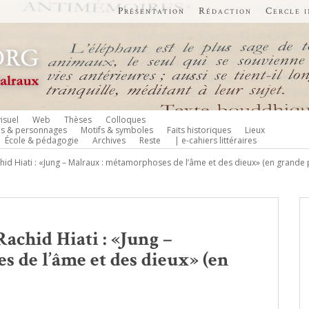
Présentation
Rédaction
Cercle 
isuel
Web
Thèses
Colloques
es & personnages
Motifs & symboles
Faits historiques
Lieux
École & pédagogie
Archives
Reste
| e-cahiers littéraires
hid Hiati : «Jung – Malraux : métamorphoses de l’âme et des dieux» (en grande p
 Rachid Hiati : «Jung –
 de l’âme et des dieux» (en