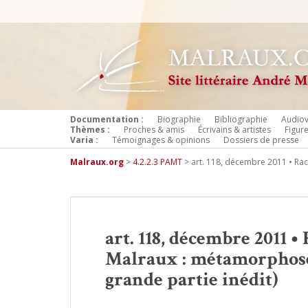
Documentation :
Biographie
Bibliographie
Audiov
Thèmes :
Proches & amis
Écrivains & artistes
Figur
Varia :
Témoignages & opinions
Dossiers de presse
Malraux.org
>
4.2.2.3 PAMT
>
art. 118, décembre 2011 • Rac
art. 118, décembre 2011 •
Malraux : métamorphoses
grande partie inédit)