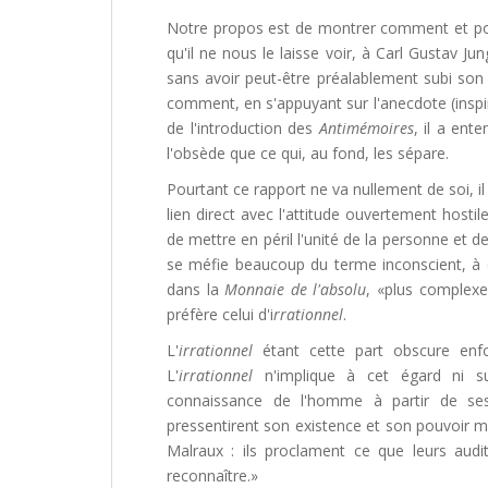
Notre propos est de montrer comment et pour
qu'il ne nous le laisse voir, à Carl Gustav Ju
sans avoir peut-être préalablement subi son 
comment, en s'appuyant sur l'anecdote (inspiré
de l'introduction des
Antimémoires
, il a ent
l'obsède que ce qui, au fond, les sépare.
Pourtant ce rapport ne va nullement de soi, 
lien direct avec l'attitude ouvertement hosti
de mettre en péril l'unité de la personne et de
se méfie beaucoup du terme inconscient, à c
dans la
Monnaie de l'absolu
, «plus complexe»
préfère celui d'i
rrationnel
.
L'
irrationnel
étant cette part obscure enf
L'
irrationnel
n'implique à cet égard ni su
connaissance de l'homme à partir de ses 
pressentirent son existence et son pouvoir mo
Malraux : ils proclament ce que leurs aud
reconnaître.»