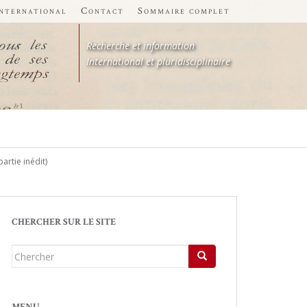
international
Contact
Sommaire complet
Recherche et information
International et pluridisciplinaire
artie inédit)
CHERCHER SUR LE SITE
Chercher...