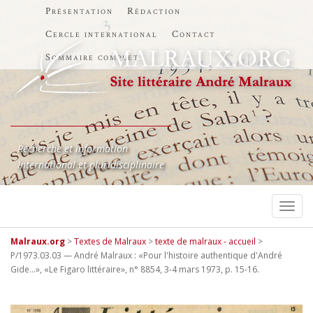
Présentation
Rédaction
Cercle international
Contact
Sommaire complet
Recherche et information
International et pluridisciplinaire
TOGG
Malraux.org
>
Textes de Malraux
>
texte de malraux - accueil
>
P/1973.03.03 — André Malraux : «Pour l'histoire authentique d'André
Gide…», «Le Figaro littéraire», n° 8854, 3-4 mars 1973, p. 15-16.