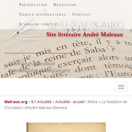
Présentation
Rédaction
Cercle international
Contact
Sommaire complet
Recherche et information
International et pluridisciplinaire
TOGG
Malraux.org
>
8.1 Actualité
>
Actualité - accueil
>
Relire « La Tentation de
l’Occident » d’André Malraux (Rennes)