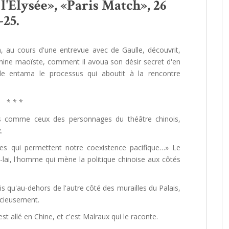
l'Elysée», «Paris Match», 26
-25.
au cours d'une entrevue avec de Gaulle, découvrit,
hine maoïste, comment il avoua son désir secret d'en
e entama le processus qui aboutit à la rencontre
* * *
pes comme ceux des personnages du théâtre chinois,
.
tes qui permettent notre coexistence pacifique…» Le
n-lai, l'homme qui mène la politique chinoise aux côtés
is qu'au-dehors de l'autre côté des murailles du Palais,
ncieusement.
st allé en Chine, et c'est Malraux qui le raconte.