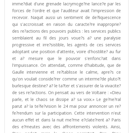
imme?diat d'une grenade lacrymoge?ne lance?e par les
forces de l'ordre et que l'auditeur avait l'impression de
recevoir. Naquit aussi un sentiment de de?liquescence
qui s'accroissait en raison du caracte?re inapproprie?
des re?actions des pouvoirs publics : les services publics
semblaient au fil des jours voue?s a? une paralysie
progressive et irre?sistible, les agents de ces services
adoptant une position d'attente, voire d'hostilite? au fur
et a? mesure que le pouvoir s'enfonc?ait dans
l'impuissance. On attendait, comme d'habitude, que de
Gaulle intervienne et re?tablisse le calme, apre?s ce
qu'on voulait conside?rer comme un interme?de pluto?t
burlesque destine? a? le ta?ter et s'assurer de la vivacite?
de ses re?actions. On pensait au vers de Voltaire : «Dieu
parle, et le chaos se dissipe a? sa voix.» Le ge?ne?ral
parut a? la te?le?vision le 24 mai pour annoncer un re?
fe?rendum sur la participation. Cette intervention n'eut
aucun effet et dans la nuit me?me e?clate?rent a? Paris
des e?meutes avec des affrontements violents. Ainsi,