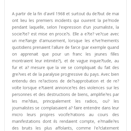
A partir de la fin d'avril 1968 et surtout du de?but de mai
ont lieu les premiers incidents qui ouvrent la pe?riode
pendant laquelle, selon l'expression d'un journaliste, la
socie?te? est mise en proce?s. Elle a e?te? ve?cue avec
un me?lange d'amusement, lorsque les e?ve?nements
quotidiens prenaient l'allure de farce (par exemple quand
on apprenait que pour un franc les jeunes filles
montraient leur intimite?), et de vague inquie?tude, au
fur et a? mesure que la vie se compliquait du fait des
gre?ves et de la paralysie progressive du pays. Avec bien
entendu des re?actions de de?sapprobation et de re?
volte lorsque e?taient annonce?es des violences sur les
personnes et des destructions de biens, amplifie?es par
les me?dias, principalement les radios, ou? les
journalistes se complaisaient a? faire entendre dans leur
micro leurs propres vocife?rations au cours des
manifestations dont ils rendaient compte, e?maille?es
des bruits les plus affolants, comme l'e?clatement