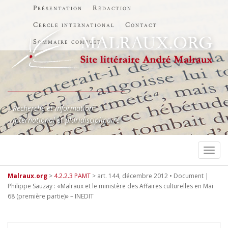
Présentation
Rédaction
Cercle international
Contact
Sommaire complet
Recherche et information
International et pluridisciplinaire
TOGG
Malraux.org
>
4.2.2.3 PAMT
>
art. 144, décembre 2012 • Document |
Philippe Sauzay : «Malraux et le ministère des Affaires culturelles en Mai
68 (première partie)» – INEDIT