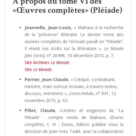
A propos du tome VI des
«Œuvres complètes» (Pléiade)
Jeannelle, Jean-Louis
, « Malraux à la recherche
de la “présence” littéraire. Le dernier tome des
œuvres complètes de l'écrivain paraît en “Pléiade”.
Il réunit ses écrits sur la littérature »,
Le Monde
[des livres]
, n° 20498, 18 décembre 2010, p. 7.
Site Archives
Le Monde
.
Site
Le Monde
.
Perrier, Jean-Claude
, « Critique, combattant,
ministre, mais surtout écrivain, à travers textes,
discours, entretiens »,
Livres-Hebdo
, n° 841, 12
novembre 2010, p. 62.
Pillet, Claude
, «Limites et exigences de “La
Pléiade” : compte rendu de Malraux,
Œuvres
complètes
, t. VI :
Essais
, édition publiée sous la
direction de Jean-Yves Tadié, avec la collaboration