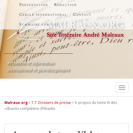
Présentation
Rédaction
Cercle international
Contact
Sommaire complet
Recherche et information
International et pluridisciplinaire
TOGG
Malraux.org
>
7.7. Dossiers de presse
>
A propos du tome VI des
«Œuvres complètes» (Pléiade)