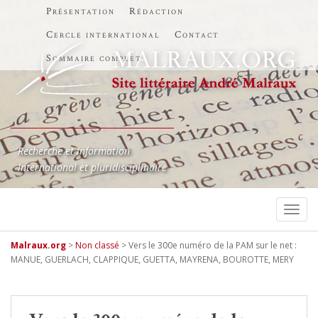
Présentation
Rédaction
Cercle international
Contact
Sommaire complet
Recherche et information
International et pluridisciplinaire
TOGG
Malraux.org
>
Non classé
>
Vers le 300e numéro de la PAM sur le net :
MANUE, GUERLACH, CLAPPIQUE, GUETTA, MAYRENA, BOUROTTE, MERY