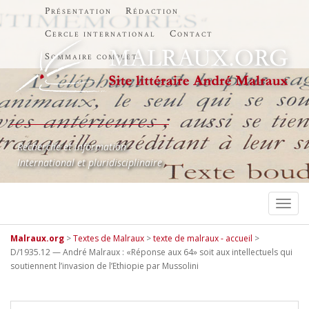
Présentation
Rédaction
Cercle international
Contact
Sommaire complet
Recherche et information
International et pluridisciplinaire
TOGG
Malraux.org
>
Textes de Malraux
>
texte de malraux - accueil
>
D/1935.12 — André Malraux : «Réponse aux 64» soit aux intellectuels qui
soutiennent l’invasion de l’Ethiopie par Mussolini