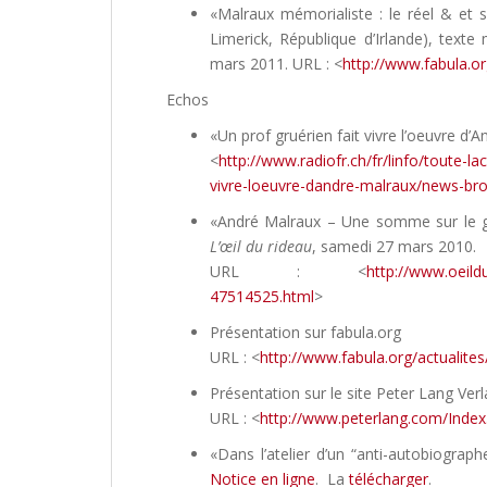
«Malraux mémorialiste : le réel & et
Limerick, République d’Irlande), texte
mars 2011. URL : <
http://www.fabula.
Echos
«Un prof gruérien fait vivre l’oeuvre d’
<
http://www.radiofr.ch/fr/linfo/toute-la
vivre-loeuvre-dandre-malraux/news-br
«André Malraux – Une somme sur le géni
L’œil du rideau
, samedi 27 mars 2010.
URL : <
http://www.oeild
47514525.html
>
Présentation sur fabula.org
URL : <
http://www.fabula.org/actualites
Présentation sur le site Peter Lang Ver
URL : <
http://www.peterlang.com/Ind
«Dans l’atelier d’un “anti-autobiograph
Notice en ligne
. La
télécharger
.