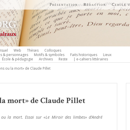
Présentation
Rédaction
Cercle 
isuel
Web
Thèses
Colloques
es & personnages
Motifs & symboles
Faits historiques
Lieux
École & pédagogie
Archives
Reste
| e-cahiers littéraires
ns ou la mort» de Claude Pillet
la mort» de Claude Pillet
 ou la mort. Essai sur «Le Miroir des limbes» d’André