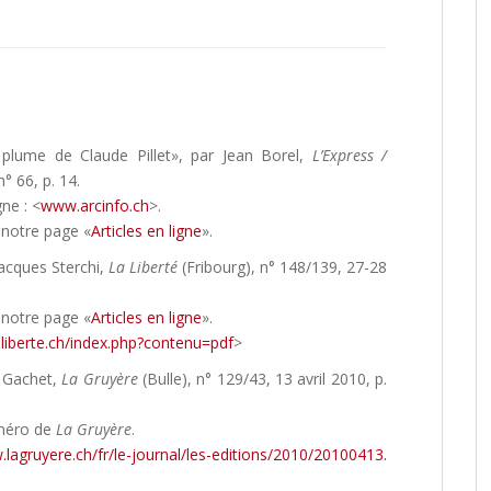
plume de Claude Pillet», par Jean Borel,
L’Express /
° 66, p. 14.
gne : <
www.arcinfo.ch
>.
 notre page «
Articles en ligne
».
Jacques Sterchi,
La Liberté
(Fribourg), n° 148/139, 27-28
 notre page «
Articles en ligne
».
aliberte.ch/index.php?contenu=pdf
>
e Gachet,
La Gruyère
(Bulle), n° 129/43, 13 avril 2010, p.
méro de
La Gruyère
.
.lagruyere.ch/fr/le-journal/les-editions/2010/20100413.