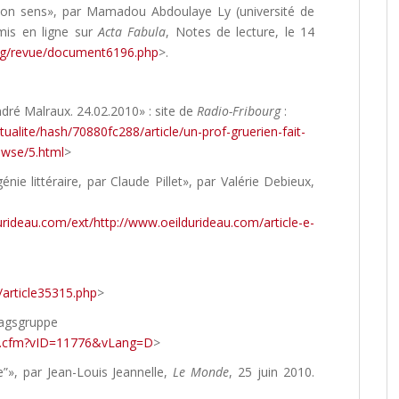
 son sens», par Mamadou Abdoulaye Ly (université de
 mis en ligne sur
Acta Fabula
, Notes de lecture, le 14
org/revue/document6196.php
>.
André Malraux. 24.02.2010» : site de
Radio-Fribourg
:
ctualite/hash/70880fc288/article/un-prof-gruerien-fait-
owse/5.html
>
e littéraire, par Claude Pillet», par Valérie Debieux,
urideau.com/ext/http://www.oeildurideau.com/article-e-
/article35315.php
>
lagsgruppe
ex.cfm?vID=11776&vLang=D
>
e”», par Jean-Louis Jeannelle,
Le Monde
, 25 juin 2010.