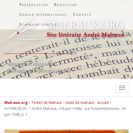
Présentation
Rédaction
Cercle international
Contact
Sommaire complet
Recherche et information
International et pluridisciplinaire
TOGG
Malraux.org
>
Textes de Malraux
>
texte de malraux - accueil
>
A/1948.06.26 — André Malraux, «18 juin 1948», «Le Rassemblement», 26
juin 1948, p. 1.