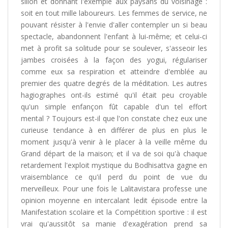
sillon et donnant l'exemple aux paysans du voisinage :
soit en tout mille laboureurs. Les femmes de service, ne
pouvant résister à l'envie d'aller contempler un si beau
spectacle, abandonnent l'enfant à lui-même; et celui-ci
met à profit sa solitude pour se soulever, s'asseoir les
jambes croisées à la façon des yogui, régulariser
comme eux sa respiration et atteindre d'emblée au
premier des quatre degrés de la méditation. Les autres
hagiographes ont-ils estimé qu'il était peu croyable
qu'un simple enfançon fût capable d'un tel effort
mental ? Toujours est-il que l'on constate chez eux une
curieuse tendance à en différer de plus en plus le
moment jusqu'à venir à le placer à la veille même du
Grand départ de la maison; et il va de soi qu'à chaque
retardement l'exploit mystique du Bodhisattva gagne en
vraisemblance ce qu'il perd du point de vue du
merveilleux. Pour une fois le Lalitavistara professe une
opinion moyenne en intercalant ledit épisode entre la
Manifestation scolaire et la Compétition sportive : il est
vrai qu'aussitôt sa manie d'exagération prend sa