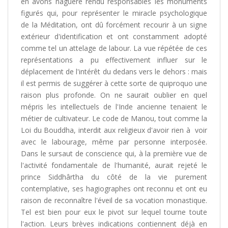
en avons naguère rendu responsables les monuments
figurés qui, pour représenter le miracle psychologique
de la Méditation, ont dû forcément recourir à un signe
extérieur d'identification et ont constamment adopté
comme tel un attelage de labour. La vue répétée de ces
représentations a pu effectivement influer sur le
déplacement de l'intérêt du dedans vers le dehors : mais
il est permis de suggérer à cette sorte de quiproquo une
raison plus profonde. On ne saurait oublier en quel
mépris les intellectuels de l'Inde ancienne tenaient le
métier de cultivateur. Le code de Manou, tout comme la
Loi du Bouddha, interdit aux religieux d'avoir rien à voir
avec le labourage, même par personne interposée.
Dans le sursaut de conscience qui, à la première vue de
l'activité fondamentale de l'humanité, aurait rejeté le
prince Siddhârtha du côté de la vie purement
contemplative, ses hagiographes ont reconnu et ont eu
raison de reconnaître l'éveil de sa vocation monastique.
Tel est bien pour eux le pivot sur lequel tourne toute
l'action. Leurs brèves indications contiennent déjà en