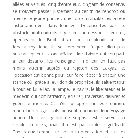
allées et venues, cinq d'entre eux, cinglant de conserve,
se trouvent passer justement au zénith de l'endroit où
médite le jeune prince : une force invincible les arrête
instantanément dans leur vol. Déconcertés par cet
obstacle inattendu ils regardent au-dessous d'eux et,
apercevant le Bodhisattva tout resplendissant de
ferveur mystique, ils se demandent à quel dieu plus
puissant qu'eux ils ont affaire. Une divinité qui compatit
à leur désarroi, les renseigne. Il ne leur en faut pas
moins atterrir auprès du rejeton des Çakyas; et
l'occasion est bonne pour leur faire réciter à chacun une
stance où, grâce à leur don de prophétie, ils saluent tour
à tour en lui le lac, la lampe, le navire, le libérateur et le
médecin qui doit rafraîchir, éclairer, traverser, délivrer et
guérir le monde. Ce n'est qu'après lui avoir dûment
rendu hommage qu'ils peuvent continuer leur voyage
aérien. Un autre genre de surprise est réservé aux
simples mortels, mais il n'est pas moins significatif.
Tandis que l'enfant se livre à la méditation et que les