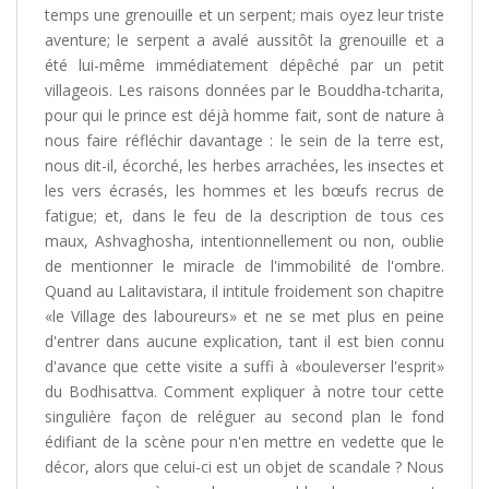
temps une grenouille et un serpent; mais oyez leur triste
aventure; le serpent a avalé aussitôt la grenouille et a
été lui-même immédiatement dépêché par un petit
villageois. Les raisons données par le Bouddha-tcharita,
pour qui le prince est déjà homme fait, sont de nature à
nous faire réfléchir davantage : le sein de la terre est,
nous dit-il, écorché, les herbes arrachées, les insectes et
les vers écrasés, les hommes et les bœufs recrus de
fatigue; et, dans le feu de la description de tous ces
maux, Ashvaghosha, intentionnellement ou non, oublie
de mentionner le miracle de l'immobilité de l'ombre.
Quand au Lalitavistara, il intitule froidement son chapitre
«le Village des laboureurs» et ne se met plus en peine
d'entrer dans aucune explication, tant il est bien connu
d'avance que cette visite a suffi à «bouleverser l'esprit»
du Bodhisattva. Comment expliquer à notre tour cette
singulière façon de reléguer au second plan le fond
édifiant de la scène pour n'en mettre en vedette que le
décor, alors que celui-ci est un objet de scandale ? Nous