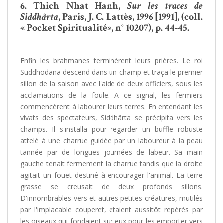
6.
Thich Nhat Hanh,
Sur les traces de
Siddhârta
, Paris, J. C. Lattès, 1996 [1991], (coll.
« Pocket Spiritualité», n° 10207), p. 44-45.
Enfin les brahmanes terminèrent leurs prières. Le roi
Suddhodana descend dans un champ et traça le premier
sillon de la saison avec l'aide de deux officiers, sous les
acclamations de la foule. A ce signal, les fermiers
commencèrent à labourer leurs terres. En entendant les
vivats des spectateurs, Siddhârta se précipita vers les
champs. Il s'installa pour regarder un buffle robuste
attelé à une charrue guidée par un laboureur à la peau
tannée par de longues journées de labeur. Sa main
gauche tenait fermement la charrue tandis que la droite
agitait un fouet destiné à encourager l'animal. La terre
grasse se creusait de deux profonds sillons.
D'innombrables vers et autres petites créatures, mutilés
par l'implacable couperet, étaient aussitôt repérés par
les oiseaux qui fondaient sur eux pour les emporter vers