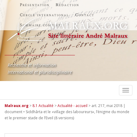
Présentation
Rédaction
Cercle international
Contact
Sommaire complet
Recherche et information
International et pluridisciplinaire
TOGG
Malraux.org
>
8.1 Actualité
>
Actualité - accueil
>
art. 217, mai 2018 |
document • Siddhârta et le «village des laboureurs», l’énigme du monde
et le premier stade de l’Eveil (8 versions)