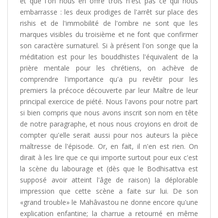
et que l'on nous en offre trois n'est pas ce qui nous
embarrasse : les deux prodiges de l'arrêt sur place des
rishis et de l'immobilité de l'ombre ne sont que les
marques visibles du troisième et ne font que confirmer
son caractère surnaturel. Si à présent l'on songe que la
méditation est pour les bouddhistes l'équivalent de la
prière mentale pour les chrétiens, on achève de
comprendre l'importance qu'a pu revêtir pour les
premiers la précoce découverte par leur Maître de leur
principal exercice de piété. Nous l'avons pour notre part
si bien compris que nous avons inscrit son nom en tête
de notre paragraphe, et nous nous croyions en droit de
compter qu'elle serait aussi pour nos auteurs la pièce
maîtresse de l'épisode. Or, en fait, il n'en est rien. On
dirait à les lire que ce qui importe surtout pour eux c'est
la scène du labourage et (dès que le Bodhisattva est
supposé avoir atteint l'âge de raison) la déplorable
impression que cette scène a faite sur lui. De son
«grand trouble» le Mahâvastou ne donne encore qu'une
explication enfantine; la charrue a retourné en même