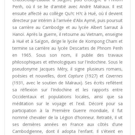
Penh, où il se lie d'amitié avec André Malraux. Il est
ensuite affecté au collège Qu?c H?c à Hué, où il devient
directeur par intérim à l'arrivée d'Alix Aymé, puis poursuit
sa carrière au Cambodge et au lycée Albert Sarraut à
Hanoï. Après la guerre, il retourne au Vietnam, enseigne
à Hué et à Saïgon, dirige le lycée de Kompong Cham et
termine sa carrière au lycée Descartes de Phnom Penh
en 1965. Sous son nom, il publie des travaux
philosophiques et ethnologiques sur l'Indochine. Sous le
pseudonyme Jacques Méry, il signe plusieurs romans,
poésies et nouvelles, dont
Capture
(1927) et
Cavernes
(1931, avec le soutien de Malraux). Ses écrits reflètent
sa réflexion sur l'Indochine et les rapports entre
Occidentaux et populations locales, ainsi que sa
méditation sur le voyage et l'exil. Décoré pour sa
participation à la Première Guerre mondiale, il fut
nommé chevalier de la Légion d'honneur. Retraité, il vit
ses dernières années en France aux côtés d'une
Cambodgienne, dont il adopta l'enfant. Il s'éteint en