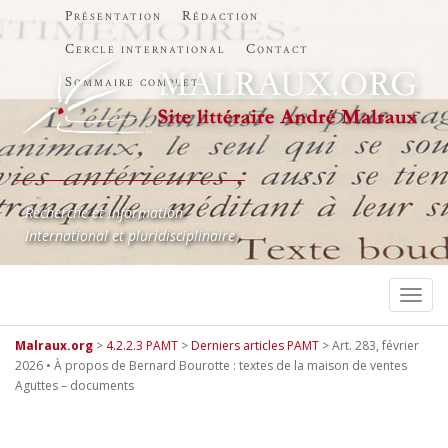
Présentation
Rédaction
Cercle international
Contact
Sommaire complet
Recherche et information
International et pluridisciplinaire
TOGG
Malraux.org
>
4.2.2.3 PAMT
>
Derniers articles PAMT
>
Art. 283, février
2026 • À propos de Bernard Bourotte : textes de la maison de ventes
Aguttes – documents