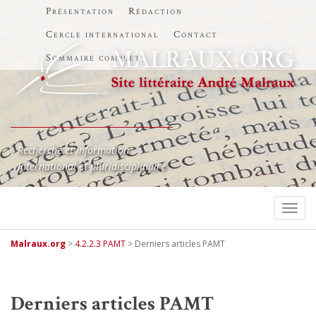
Présentation
Rédaction
Cercle international
Contact
Sommaire complet
Recherche et information
International et pluridisciplinaire
TOGG
Malraux.org
>
4.2.2.3 PAMT
>
Derniers articles PAMT
Derniers articles PAMT