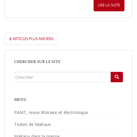
LIRE LA SUITE
ARTICLES PLUS ANCIENS
PAGINATION DES ARTICLES
CHERCHER SUR LE SITE
Chercher...
MENU
PAMT, revue littéraire et électronique
Textes de Malraux
Malraux dans la presse