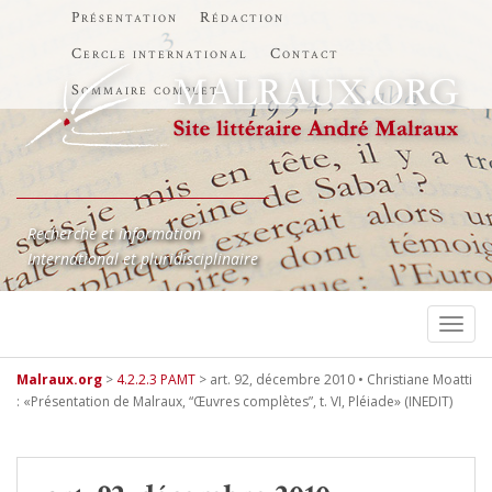
Présentation
Rédaction
Cercle international
Contact
Sommaire complet
Recherche et information
International et pluridisciplinaire
TOGG
Malraux.org
>
4.2.2.3 PAMT
>
art. 92, décembre 2010 • Christiane Moatti
: «Présentation de Malraux, “Œuvres complètes”, t. VI, Pléiade» (INEDIT)