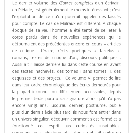
Le dernier volume des
Œuvres complètes
d'un écrivain,
en Pléiade, est généralement le moins intéressant ; c'est
l'exploitation de ce qu'on pourrait appeler des laissés
pour compte. Le cas de Malraux est différent. A chaque
époque de sa vie, l'homme a été tenté de se jeter à
corps perdu dans de nouvelles expériences qui le
détournaient des précédentes encore en cours – articles
de critique littéraire, récits poétiques « farfelus »,
romans, textes de critique d'art, discours politiques…
Aussi a-t-il laissé derrière lui dans cette course en avant
des textes inachevés, des tomes I sans tomes II, des
esquisses et des projets… Ce volume VI permet de lire
dans leur ordre chronologique des écrits demeurés pour
la plupart inconnus ou difficilement accessibles, depuis
le premier texte paru à sa signature alors qu'il n'a pas
encore vingt ans, jusqu'au dernier, posthume, publié
plus d'un demi siècle plus tard. Ils nous font entrer dans
un univers singulier, découvrir comment s'est formé et a
fonctionné cet esprit aux curiosités insatiables,
comment, en s'additionnant, celles-ci ont fait naître en