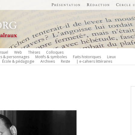
Présentation
Rédaction
Cercle 
isuel
Web
Thèses
Colloques
es & personnages
Motifs & symboles
Faits historiques
Lieux
École & pédagogie
Archives
Reste
| e-cahiers littéraires