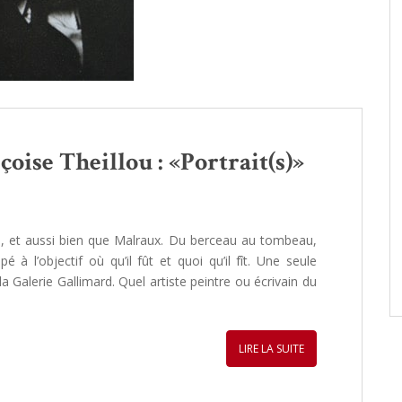
nçoise Theillou : «Portrait(s)»
s, et aussi bien que Malraux. Du berceau au tombeau,
 à l’objectif où qu’il fût et quoi qu’il fît. Une seule
 la Galerie Gallimard. Quel artiste peintre ou écrivain du
LIRE LA SUITE