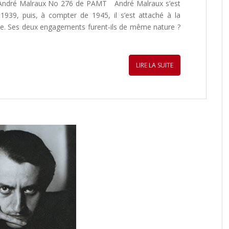
e d’André Malraux No 276 de PAMT André Malraux s’est
939, puis, à compter de 1945, il s’est attaché à la
me. Ses deux engagements furent-ils de même nature ?
LIRE LA SUITE