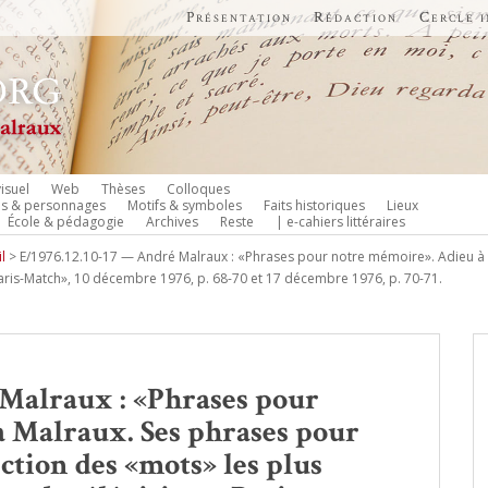
Présentation
Rédaction
Cercle 
isuel
Web
Thèses
Colloques
es & personnages
Motifs & symboles
Faits historiques
Lieux
École & pédagogie
Archives
Reste
| e-cahiers littéraires
l
>
E/1976.12.10-17 — André Malraux : «Phrases pour notre mémoire». Adieu à 
Paris-Match», 10 décembre 1976, p. 68-70 et 17 décembre 1976, p. 70-71.
 Malraux : «Phrases pour
 Malraux. Ses phrases pour
ction des «mots» les plus