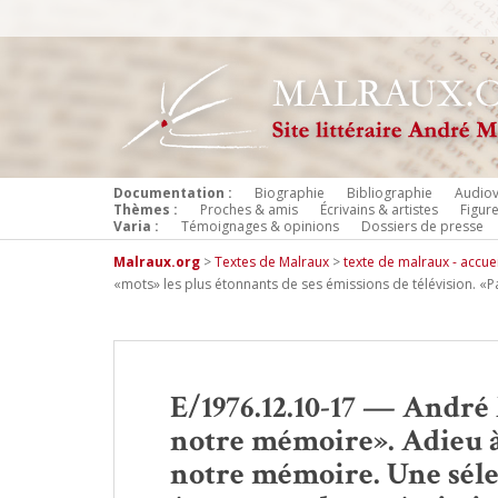
Documentation :
Biographie
Bibliographie
Audiov
Thèmes :
Proches & amis
Écrivains & artistes
Figur
Varia :
Témoignages & opinions
Dossiers de presse
Malraux.org
>
Textes de Malraux
>
texte de malraux - accuei
«mots» les plus étonnants de ses émissions de télévision. «
E/1976.12.10-17 — André
notre mémoire». Adieu à
notre mémoire. Une séle