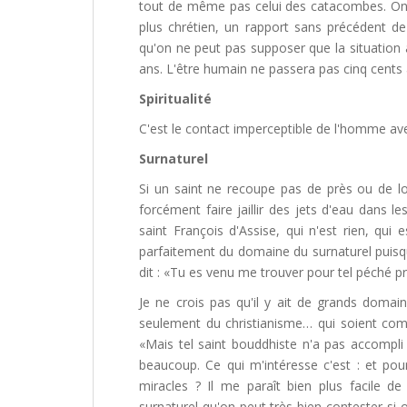
tout de même pas celui des catacombes. On pe
plus chrétien, un rapport sans précédent de
qu'on ne peut pas supposer que la situation 
ans. L'être humain ne passera pas cinq cent
Spiritualité
C'est le contact imperceptible de l'homme ave
Surnaturel
Si un saint ne recoupe pas de près ou de loi
forcément faire jaillir des jets d'eau dans 
saint François d'Assise, qui n'est rien, qui 
parfaitement du domaine du surnaturel puisqu'
dit : «Tu es venu me trouver pour tel péché pr
Je ne crois pas qu'il y ait de grands domai
seulement du christianisme… qui soient comp
«Mais tel saint bouddhiste n'a pas accompli 
beaucoup. Ce qui m'intéresse c'est : et pour
miracles ? Il me paraît bien plus facile 
surnaturel qu'on peut très bien contester si