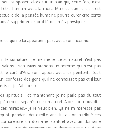
ut supposer, alors sur un plan qui, cette fois, n'est
 l'être humain avec la mort. Mais ce que je dis c'est
actuelle de la pensée humaine pourra durer cinq cents
s ans à supprimer les problèmes métaphysiques.
c ce qui ne lui appartient pas, avec son inconnu.
n le surnaturel, je me méfie. Le surnaturel n'est pas
les salons. Bien. Mais prenons un homme qui n'est pas
est le curé d'Ars, son rapport avec les pénitents était
il confesse des gens qu'il ne connaissait pas et il leur
écis et je t'absous.»
nes spirituels… et maintenant je ne parle pas du tout
lètement séparés du surnaturel. Alors, on nous dit :
ces miracles.» Je le veux bien. Ça ne m'intéresse pas
quoi, pendant deux mille ans, lui a-t-on attribué ces
de comprendre un domaine spirituel avec un domaine
 on veut, que de comprendre un domaine spirituel dans