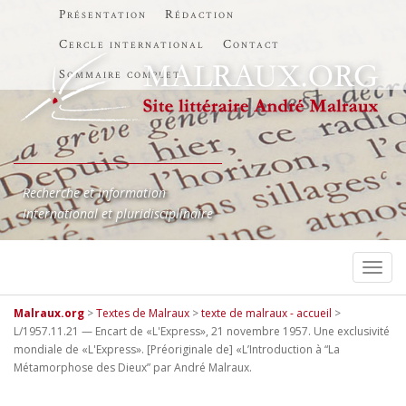
Présentation
Rédaction
Cercle international
Contact
Sommaire complet
Recherche et information
International et pluridisciplinaire
TOGG
Malraux.org
>
Textes de Malraux
>
texte de malraux - accueil
>
L/1957.11.21 — Encart de «L'Express», 21 novembre 1957. Une exclusivité
mondiale de «L'Express». [Préoriginale de] «L’Introduction à “La
Métamorphose des Dieux” par André Malraux.