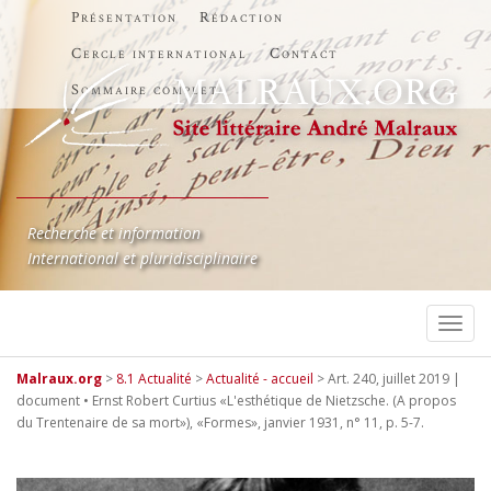
Présentation
Rédaction
Cercle international
Contact
Sommaire complet
Recherche et information
International et pluridisciplinaire
TOGG
Malraux.org
>
8.1 Actualité
>
Actualité - accueil
>
Art. 240, juillet 2019 |
document • Ernst Robert Curtius «L'esthétique de Nietzsche. (A propos
du Trentenaire de sa mort»), «Formes», janvier 1931, n° 11, p. 5-7.