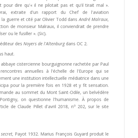
pour dire qu'« il ne pilotait pas et qu'il tirait mal ».
vrai, extraite d'un rapport du Chef de l'aviation
la guerre et cité par Olivier Todd dans
André Malraux,
'action de monsieur Malraux, il conviendrait de prendre
ser ou le fusiller ». (
Sic
)
.
'éditeur des
Noyers de l'Altenburg
dans OC 2.
us haut.
abbaye cistercienne bourguignonne rachetée par Paul
encontres annuelles à l'échelle de l'Europe qui se
ement une institution intellectuelle médiatrice dans une
cipa pour la première fois en 1928 et y fit sensation.
allemande au sommet du Mont Saint-Odile, un belvédère
ontigny, on questionne l'humanisme. À propos de
o
ticle de Claude Pillet d'avril 2018, n
202, sur le site
 secret,
Payot 1932. Marius François Guyard produit le