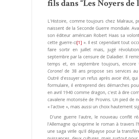
fils dans “Les Noyers de l
L'Histoire, comme toujours chez Malraux, p
naissent de la Seconde Guerre mondiale. Avan
son éditeur américain Robert Haas sa volon
cette guerre-ci
[1]
». Il est cependant tout oc
faire sortir en juillet mais, jugé révoluti
septembre par la censure de Daladier. Il rem
temps et, en septembre toujours, encore t
Coronel
de 38 ans propose ses services au Mi
Outré d'essuyer un refus après avoir été, qui
formulaire, il entreprend des démarches pour
en avril 1940 comme dragon, c'est à dire co
cavalerie motorisée de Provins. Un pied de ne
« l'active », mais aussi un choix hautement sig
D'une guerre l'autre, le nouveau conflit ré
l'Allemagne qu'exprime le roman à travers l'
une saga virile qu'il dépayse pour la transfé
puissances, deux cultures, mais surtout pour 