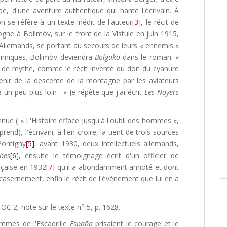
e, d'une aventure authentique qui hante l'écrivain. À
'on se réfère à un texte inédit de l'auteur
[3]
, le récit de
ogne à Bolimòv, sur le front de la Vistule en juin 1915,
les Allemands, se portant au secours de leurs « ennemis »
chimiques. Bolimòv deviendra
Bolgako
dans le roman. «
 de mythe, comme le récit inventé du don du cyanure
nir de la descente de la montagne par les aviateurs
re un peu plus loin : « Je répète que j'ai écrit
Les Noyers
nnue ( « L'Histoire efface jusqu'à l'oubli des hommes »,
prend), l'écrivain, à l'en croire, la tient de trois sources
Pontigny
[5]
, avant 1930, deux intellectuels allemands,
bes
[6]
, ensuite le témoignage écrit d'un officier de
nçaise en 1932
[7]
qu'il a abondamment annoté et dont
casernement, enfin le récit de l'événement que lui en a
o
OC 2, note sur le texte n
5, p. 1628.
mmes de l'Escadrille
España
prisaient le courage et le