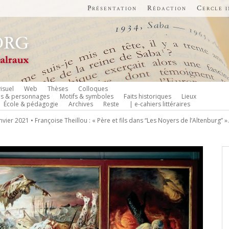
Présentation
Rédaction
Cercle 
isuel
Web
Thèses
Colloques
es & personnages
Motifs & symboles
Faits historiques
Lieux
École & pédagogie
Archives
Reste
| e-cahiers littéraires
anvier 2021 • Françoise Theillou : « Père et fils dans “Les Noyers de l’Altenburg” ». 