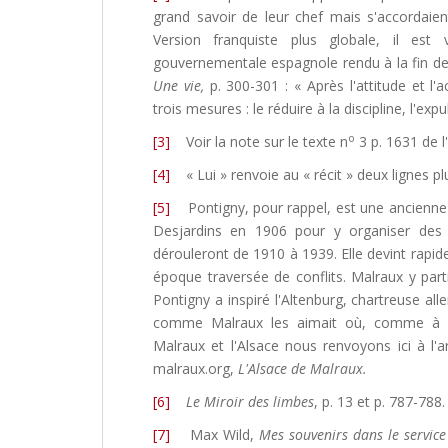
grand savoir de leur chef mais s'accordaient 
Version franquiste plus globale, il est 
gouvernementale espagnole rendu à la fin de 
Une vie,
p. 300-301 : « Après l'attitude et l
trois mesures : le réduire à la discipline, l'expul
o
[3]
Voir la note sur le texte n
3 p. 1631 de l
[4]
« Lui » renvoie au « récit » deux lignes pl
[5]
Pontigny, pour rappel, est une ancienne 
Desjardins en 1906 pour y organiser des r
dérouleront de 1910 à 1939. Elle devint rapid
époque traversée de conflits. Malraux y parti
Pontigny a inspiré l'Altenburg, chartreuse 
comme Malraux les aimait où, comme à P
Malraux et l'Alsace nous renvoyons ici à l'ar
malraux.org,
L'Alsace de Malraux.
[6]
Le Miroir des limbes
, p. 13 et p. 787-788.
[7]
Max Wild,
Mes souvenirs dans le service