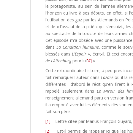
le protagoniste, au sein de l'armée allemand
l'horizon du livre à ses débuts, en effet, si l
l'utilisation des gaz par les Allemands en Pol
et de « l'assaut de la pitié » qui s'ensuivit, 
au spectacle de la toxicité de leurs armes 
Cet épisode m'a obsédé avec une puissance
dans
La Condition humaine
, comme le souve
blessés dans
L'Espoir »
, écrit-il. Et ceci enco
de l'Altenburg
pour lui
[4]
».
Cette extraordinaire histoire, à peu près inco
fait remarquer l'auteur dans
Lazare
où il la re
différentes : d'abord le récit qu'en firent à 
rappelé seulement dans
Le Miroir des lim
renseignement allemand paru en version fra
il a emporté avec lui les éléments dès son en
fait son père.
[1]
Lettre citée par Marius François Guyard, 
[2]
Est-il permis de rappeler ici que les ho