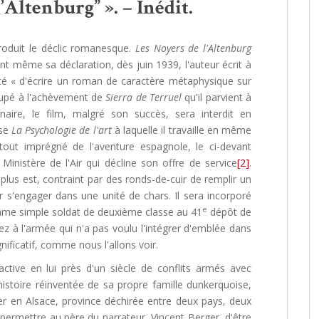
’Altenburg” ». – Inédit.
roduit le déclic romanesque.
Les Noyers de l'Altenburg
t même sa déclaration, dès juin 1939, l'auteur écrit à
té « d'écrire un roman de caractère métaphysique sur
cupé à l'achèvement de
Sierra de Terruel
qu'il parvient à
onnaire, le film, malgré son succès, sera interdit en
ise
La Psychologie de l'art
à laquelle il travaille en même
out imprégné de l'aventure espagnole, le ci-devant
nistère de l'Air qui décline son offre de service
[2]
.
 plus est, contraint par des ronds-de-cuir de remplir un
 s'engager dans une unité de chars. Il sera incorporé
e
mme simple soldat de deuxième classe au 41
dépôt de
z à l'armée qui n'a pas voulu l'intégrer d'emblée dans
nificatif, comme nous l'allons voir.
active en lui près d'un siècle de conflits armés avec
histoire réinventée de sa propre famille dunkerquoise,
rer en Alsace, province déchirée entre deux pays, deux
permettre au père du narrateur, Vincent Berger, d'être