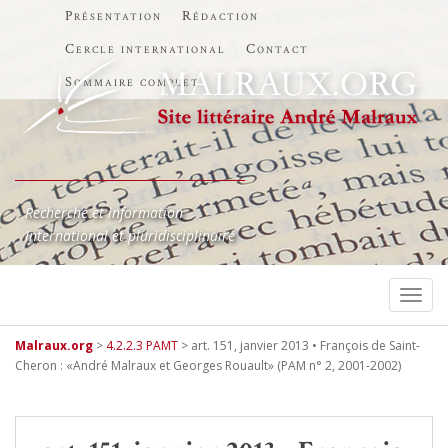
Présentation
Rédaction
Cercle international
Contact
Sommaire complet
Recherche et information
International et pluridisciplinaire
TOGG
Malraux.org
>
4.2.2.3 PAMT
>
art. 151, janvier 2013 • François de Saint-
Cheron : «André Malraux et Georges Rouault» (PAM n° 2, 2001-2002)