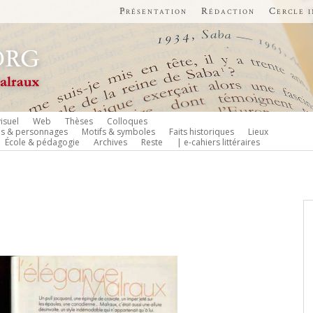
Présentation
Rédaction
Cercle 
isuel
Web
Thèses
Colloques
es & personnages
Motifs & symboles
Faits historiques
Lieux
École & pédagogie
Archives
Reste
| e-cahiers littéraires