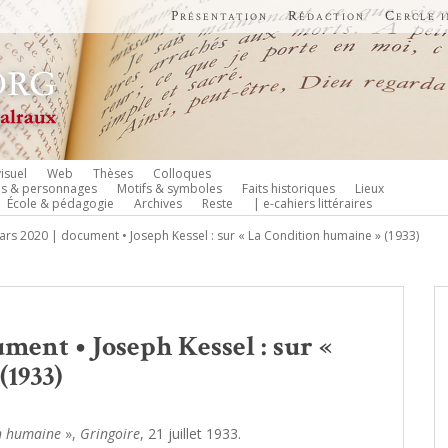
Présentation
Rédaction
Cercle 
isuel
Web
Thèses
Colloques
es & personnages
Motifs & symboles
Faits historiques
Lieux
École & pédagogie
Archives
Reste
| e-cahiers littéraires
mars 2020 | document • Joseph Kessel : sur « La Condition humaine » (1933)
ument • Joseph Kessel : sur «
(1933)
on humaine
»,
Gringoire
, 21 juillet 1933.