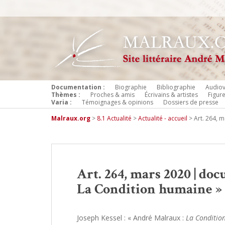
Documentation :
Biographie
Bibliographie
Audiov
Thèmes :
Proches & amis
Écrivains & artistes
Figur
Varia :
Témoignages & opinions
Dossiers de presse
Malraux.org
>
8.1 Actualité
>
Actualité - accueil
>
Art. 264, 
Art. 264, mars 2020 | doc
La Condition humaine » 
Joseph Kessel : « André Malraux :
La Conditi