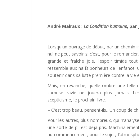
André Malraux :
La Condition humaine
, par
Lorsqu'un ouvrage de début, par un chemin impr
nul ne peut savoir si c'est, pour le romancie
grande et fraîche joie, l'espoir timide to
ressemble aux naïfs bonheurs de l'enfance. U
soutenir dans sa lutte première contre la vie 
Mais, en revanche, quelle ombre une telle ré
surprise ravie ne jouera plus jamais. Le
scepticisme, le prochain livre.
– C'est trop beau, pensent-ils…Un coup de 
Pour les autres, plus nombreux, qui n'analysen
une sorte de pli est déjà pris. Machinalement
au commencement, pour le sujet, l'atmosphè