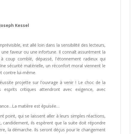
 Joseph Kessel
évisible, est allé loin dans la sensibilité des lecteurs,
r, une faveur ou une infortune. Il connaît assurément la
ut à coup comblé, dépassé, l'étonnement radieux qui
ne sécurité matérielle, un réconfort moral viennent le
et contre lui-même.
ussite projette sur l'ouvrage à venir ! Le choc de la
s esprits critiques attendront avec exigence, avec
chance…La matière est épuisée…
t point, qui se laissent aller à leurs simples réactions,
, candidement, ils espèrent que la suite doit répondre
re, la démarche. Ils seront déçus pour le changement