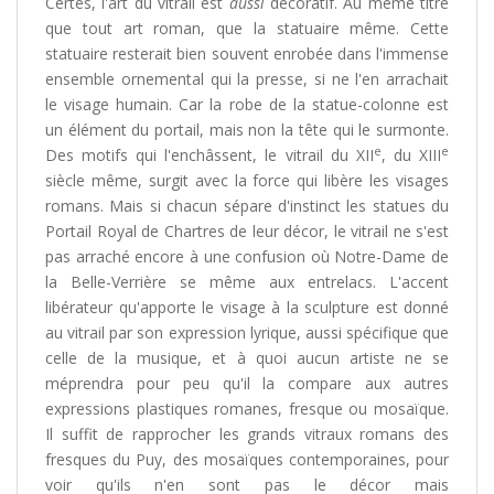
Certes, l'art du vitrail est
aussi
décoratif. Au même titre
que tout art roman, que la statuaire même. Cette
statuaire resterait bien souvent enrobée dans l'immense
ensemble ornemental qui la presse, si ne l'en arrachait
le visage humain. Car la robe de la statue-colonne est
un élément du portail, mais non la tête qui le surmonte.
e
e
Des motifs qui l'enchâssent, le vitrail du XII
, du XIII
siècle même, surgit avec la force qui libère les visages
romans. Mais si chacun sépare d'instinct les statues du
Portail Royal de Chartres de leur décor, le vitrail ne s'est
pas arraché encore à une confusion où Notre-Dame de
la Belle-Verrière se même aux entrelacs. L'accent
libérateur qu'apporte le visage à la sculpture est donné
au vitrail par son expression lyrique, aussi spécifique que
celle de la musique, et à quoi aucun artiste ne se
méprendra pour peu qu'il la compare aux autres
expressions plastiques romanes, fresque ou mosaïque.
Il suffit de rapprocher les grands vitraux romans des
fresques du Puy, des mosaïques contemporaines, pour
voir qu'ils n'en sont pas le décor mais