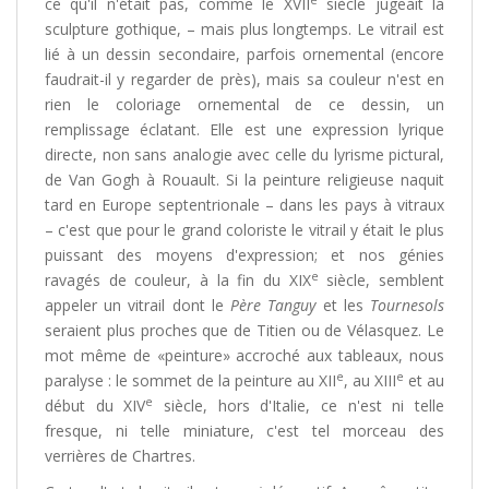
ce qu'il n'était pas, comme le XVII
siècle jugeait la
sculpture gothique, – mais plus longtemps. Le vitrail est
lié à un dessin secondaire, parfois ornemental (encore
faudrait-il y regarder de près), mais sa couleur n'est en
rien le coloriage ornemental de ce dessin, un
remplissage éclatant. Elle est une expression lyrique
directe, non sans analogie avec celle du lyrisme pictural,
de Van Gogh à Rouault. Si la peinture religieuse naquit
tard en Europe septentrionale – dans les pays à vitraux
– c'est que pour le grand coloriste le vitrail y était le plus
puissant des moyens d'expression; et nos génies
e
ravagés de couleur, à la fin du XIX
siècle, semblent
appeler un vitrail dont le
Père Tanguy
et les
Tournesols
seraient plus proches que de Titien ou de Vélasquez. Le
mot même de «peinture» accroché aux tableaux, nous
e
e
paralyse : le sommet de la peinture au XII
, au XIII
et au
e
début du XIV
siècle, hors d'Italie, ce n'est ni telle
fresque, ni telle miniature, c'est tel morceau des
verrières de Chartres.