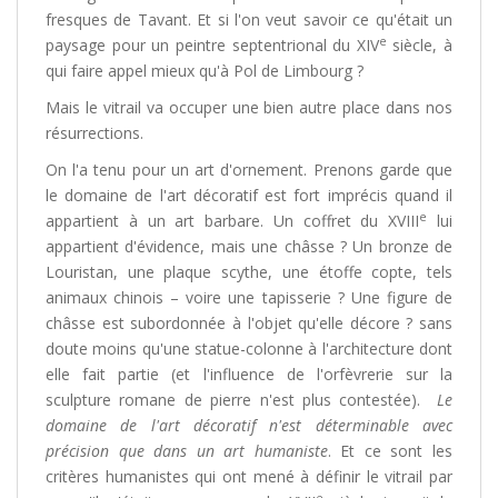
fresques de Tavant. Et si l'on veut savoir ce qu'était un
e
paysage pour un peintre septentrional du XIV
siècle, à
qui faire appel mieux qu'à Pol de Limbourg ?
Mais le vitrail va occuper une bien autre place dans nos
résurrections.
On l'a tenu pour un art d'ornement. Prenons garde que
le domaine de l'art décoratif est fort imprécis quand il
e
appartient à un art barbare. Un coffret du XVIII
lui
appartient d'évidence, mais une châsse ? Un bronze de
Louristan, une plaque scythe, une étoffe copte, tels
animaux chinois – voire une tapisserie ? Une figure de
châsse est subordonnée à l'objet qu'elle décore ? sans
doute moins qu'une statue-colonne à l'architecture dont
elle fait partie (et l'influence de l'orfèvrerie sur la
sculpture romane de pierre n'est plus contestée).
Le
domaine de l'art décoratif n'est déterminable avec
précision que dans un art humaniste
. Et ce sont les
critères humanistes qui ont mené à définir le vitrail par
e