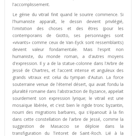
l'accomplissement.
Le génie du vitrail finit quand le sourire commence. Si
l'humaniste apparaît, le dessin devient privilégié,
l'
imitation
des choses et des êtres (pour les
contemporains de Giotto, ses personnages sont
«vivants» comme ceux de Van-Eyck sont ressemblants)
devient valeur fondamentale. Mais l'esprit non
humaniste, du monde roman, a d'autres moyens
d'expression. Il y a de la statue-colonne dans l'Arbre de
Jessé de Chartres, et l'accent intense et anguleux des
grands vitraux est celui du tympan d'Autun. La force
souterraine venue de l'éternel désert, qui avait fondu la
pluralité romaine dans l'abstraction de Byzance, appelait
sourdement son expression lyrique; le vitrail est une
mosaïque libérée, et c'est bien le rigide tronc byzantin,
nourri des migrations barbares, qui s'épanouit à la fin
dans cette constellation de l'arbre de Jessé, comme la
suggestion de Masaccio se déploie dans la
transfiguration du Tintoret de Saint-Roch. Lié à la