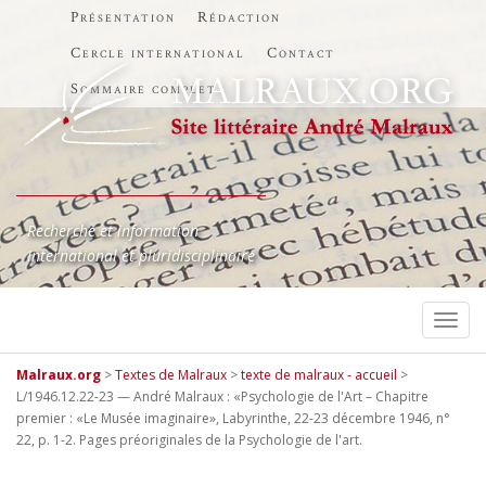
Présentation
Rédaction
Cercle international
Contact
Sommaire complet
Recherche et information
International et pluridisciplinaire
TOGG
Malraux.org
>
Textes de Malraux
>
texte de malraux - accueil
>
L/1946.12.22-23 — André Malraux : «Psychologie de l'Art – Chapitre
premier : «Le Musée imaginaire», Labyrinthe, 22-23 décembre 1946, n°
22, p. 1-2. Pages préoriginales de la Psychologie de l'art.