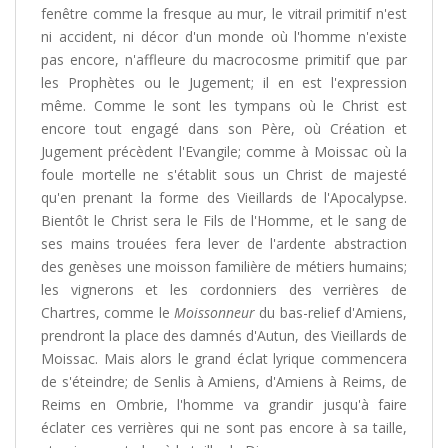
fenêtre comme la fresque au mur, le vitrail primitif n'est
ni accident, ni décor d'un monde où l'homme n'existe
pas encore, n'affleure du macrocosme primitif que par
les Prophètes ou le Jugement; il en est l'expression
même. Comme le sont les tympans où le Christ est
encore tout engagé dans son Père, où Création et
Jugement précèdent l'Evangile; comme à Moissac où la
foule mortelle ne s'établit sous un Christ de majesté
qu'en prenant la forme des Vieillards de l'Apocalypse.
Bientôt le Christ sera le Fils de l'Homme, et le sang de
ses mains trouées fera lever de l'ardente abstraction
des genèses une moisson familière de métiers humains;
les vignerons et les cordonniers des verrières de
Chartres, comme le
Moissonneur
du bas-relief d'Amiens,
prendront la place des damnés d'Autun, des Vieillards de
Moissac. Mais alors le grand éclat lyrique commencera
de s'éteindre; de Senlis à Amiens, d'Amiens à Reims, de
Reims en Ombrie, l'homme va grandir jusqu'à faire
éclater ces verrières qui ne sont pas encore à sa taille,