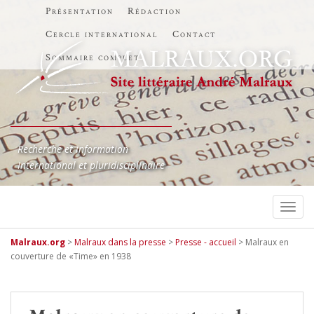
Présentation
Rédaction
Cercle international
Contact
Sommaire complet
Recherche et information
International et pluridisciplinaire
TOGG
Malraux.org
>
Malraux dans la presse
>
Presse - accueil
>
Malraux en
couverture de «Time» en 1938