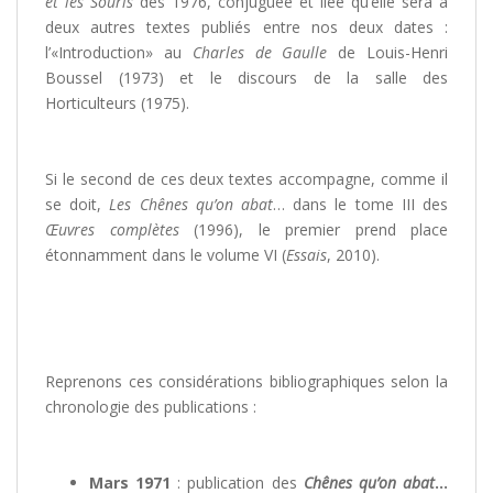
et les Souris
dès 1976, conjuguée et liée qu’elle sera à
deux autres textes publiés entre nos deux dates :
l’«Introduction» au
Charles de Gaulle
de Louis-Henri
Boussel (1973) et le discours de la salle des
Horticulteurs (1975).
/
Si le second de ces deux textes accompagne, comme il
se doit,
Les Chênes qu’on abat
… dans le tome III des
Œuvres complètes
(1996), le premier prend place
étonnamment dans le volume VI (
Essais
, 2010).
/
/
Reprenons ces considérations bibliographiques selon la
chronologie des publications :
/
Mars 1971
: publication des
Chênes qu’on abat
…