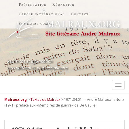
Présentation
Rédaction
Cercle international
Contact
Sommaire complet
Recherche et information
International et pluridisciplinaire
TOGG
Malraux.org
>
Textes de Malraux
>
1971.04.01 — André Malraux : «Non»
(1971), préface aux «Mémoires de guerre» de De Gaulle