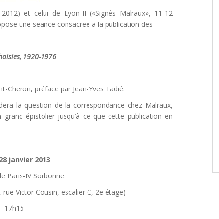
 2012) et celui de Lyon-II («Signés Malraux», 11-12
ropose une séance consacrée à la publication des
choisies, 1920-1976
int-Cheron, préface par Jean-Yves Tadié.
rdera la question de la correspondance chez Malraux,
grand épistolier jusqu’à ce que cette publication en
28 janvier 2013
de Paris-IV Sorbonne
 rue Victor Cousin, escalier C, 2e étage)
17h15