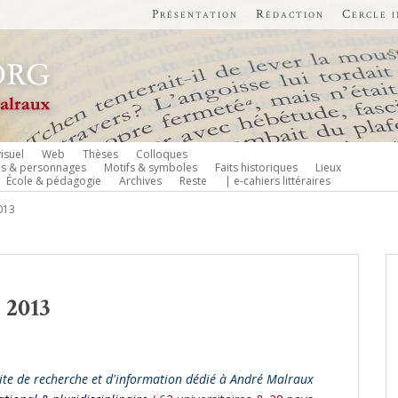
Présentation
Rédaction
Cercle 
isuel
Web
Thèses
Colloques
es & personnages
Motifs & symboles
Faits historiques
Lieux
École & pédagogie
Archives
Reste
| e-cahiers littéraires
2013
 2013
site de recherche et d'information dédié à André Malraux