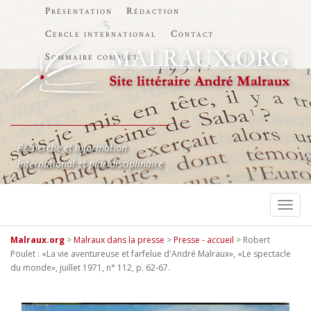
Présentation
Rédaction
Cercle international
Contact
Sommaire complet
Recherche et information
International et pluridisciplinaire
TOGG
Malraux.org
>
Malraux dans la presse
>
Presse - accueil
>
Robert
Poulet : «La vie aventureuse et farfelue d'André Malraux», «Le spectacle
du monde», juillet 1971, n° 112, p. 62-67.