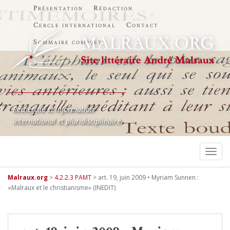
Présentation
Rédaction
Cercle international
Contact
Sommaire complet
Recherche et information
International et pluridisciplinaire
TOGG
Malraux.org
>
4.2.2.3 PAMT
>
art. 19, juin 2009 • Myriam Sunnen :
«Malraux et le christianisme» (INEDIT)