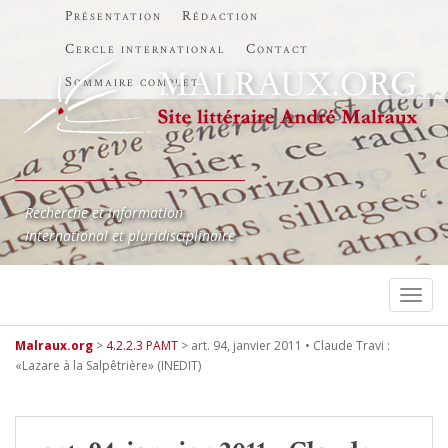
Présentation
Rédaction
Cercle international
Contact
Sommaire complet
Recherche et information
International et pluridisciplinaire
TOGG
Malraux.org
>
4.2.2.3 PAMT
>
art. 94, janvier 2011 • Claude Travi :
«Lazare à la Salpêtrière» (INEDIT)