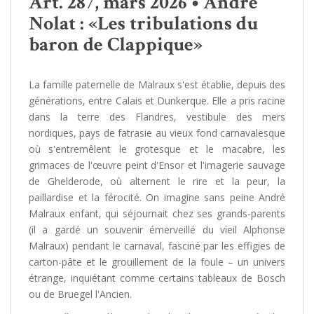
Art. 287, mars 2026 • André
Nolat : «Les tribulations du
baron de Clappique»
La famille paternelle de Malraux s'est établie, depuis des
générations, entre Calais et Dunkerque. Elle a pris racine
dans la terre des Flandres, vestibule des mers
nordiques, pays de fatrasie au vieux fond carnavalesque
où s'entremêlent le grotesque et le macabre, les
grimaces de l'œuvre peint d'Ensor et l'imagerie sauvage
de Ghelderode, où alternent le rire et la peur, la
paillardise et la férocité. On imagine sans peine André
Malraux enfant, qui séjournait chez ses grands-parents
(il a gardé un souvenir émerveillé du vieil Alphonse
Malraux) pendant le carnaval, fasciné par les effigies de
carton-pâte et le grouillement de la foule – un univers
étrange, inquiétant comme certains tableaux de Bosch
ou de Bruegel l'Ancien.