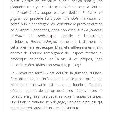
Malraux entre en littérature avec
Lunes en papier
, une
plaquette de style cubiste qui doit beaucoup à l'auteur
du
Cornet à dés
auquel elle est dédiée. Si
Lunes en
papier
, qui précède
Écrit pour une idole à trompe
, un
conte publié par fragments, constitue le premier état de
ce qu'André Vandégans, dans son essai sur
La Jeunesse
littéraire de Malraux
[1]
, appelle « l'inspiration
farfelue »,
Royaume-Farfelu
semble le testament de
cette première esthétique. Mais elle affleurera en maint
endroit de l'œuvre témoignant de l'aspect fantasque,
grotesque et terrible de la vie. À ce propos, Jean
Lacouture écrit (dans son
Malraux,
p. 137) :
Le « royaume farfelu » est celui de la grimace, du non-
être, du destin, de l'irrémédiable. Cette prose ornée que
Malraux lui consacre est un chant funèbre. On peut
détester cet art de carton doré, ces décors tissés de
toiles d'araignées, ces pavanes pour infantes défuntes.
Une lumière glauque s'en dégage, une odeur pourrie qui
appartiennent aussi à l'univers de Malraux.