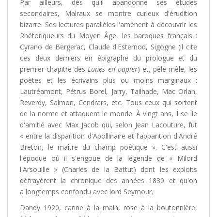
Par ailleurs, dès qu'il abandonne ses études
secondaires, Malraux se montre curieux d'érudition
bizarre. Ses lectures parallèles l'amènent à découvrir les
Rhétoriqueurs du Moyen Âge, les baroques français :
Cyrano de Bergerac, Claude d'Esternod, Sigogne (il cite
ces deux derniers en épigraphe du prologue et du
premier chapitre des
Lunes en papier
) et, pêle-mêle, les
poètes et les écrivains plus ou moins marginaux :
Lautréamont, Pétrus Borel, Jarry, Tailhade, Mac Orlan,
Reverdy, Salmon, Cendrars, etc. Tous ceux qui sortent
de la norme et attaquent le monde. À vingt ans, il se lie
d'amitié avec Max Jacob qui, selon Jean Lacouture, fut
« entre la disparition d'Apollinaire et l'apparition d'André
Breton, le maître du champ poétique ». C'est aussi
l'époque où il s'engoue de la légende de « Milord
l'Arsouille » (Charles de la Battut) dont les exploits
défrayèrent la chronique des années 1830 et qu'on
a longtemps confondu avec lord Seymour.
Dandy 1920, canne à la main, rose à la boutonnière,