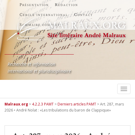
Présentation
Rédaction
Cercle international
Contact
Sommaire complet
Recherche et information
International et pluridisciplinaire
TOGG
Malraux.org
>
4.2.2.3 PAMT
>
Derniers articles PAMT
>
Art. 287, mars
2026 • André Nolat : «Les tribulations du baron de Clappique»