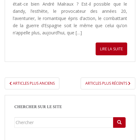
était-ce bien André Malraux ? Est-il possible que le
dandy, l’esthète, le provocateur des années 20,
l’aventurier, le romantique épris d’action, le combattant
de la guerre d’Espagne soit le même que celui qu’on
n’appelle plus, aujourd’hui, que […]
LIRE LA SUITE
ARTICLES PLUS ANCIENS
ARTICLES PLUS RÉCENTS
PAGINATION DES ARTICLES
CHERCHER SUR LE SITE
Chercher...