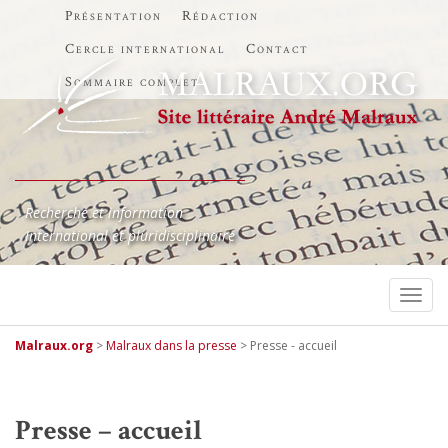
Présentation
Rédaction
Cercle international
Contact
Sommaire complet
Recherche et information
International et pluridisciplinaire
TOGG
Malraux.org
>
Malraux dans la presse
>
Presse - accueil
Presse – accueil