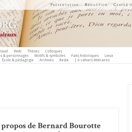
Présentation
Rédaction
Cercle 
isuel
Web
Thèses
Colloques
es & personnages
Motifs & symboles
Faits historiques
Lieux
École & pédagogie
Archives
Reste
| e-cahiers littéraires
 À propos de Bernard Bourotte