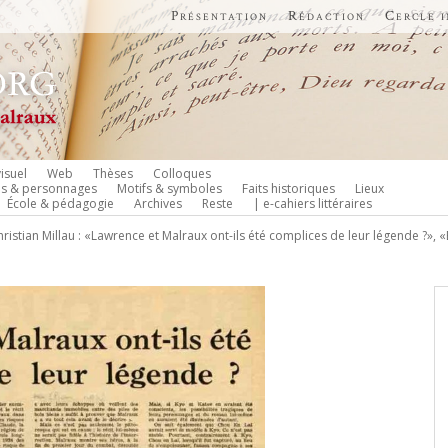
Présentation
Rédaction
Cercle 
isuel
Web
Thèses
Colloques
es & personnages
Motifs & symboles
Faits historiques
Lieux
École & pédagogie
Archives
Reste
| e-cahiers littéraires
hristian Millau : «Lawrence et Malraux ont-ils été complices de leur légende ?», «