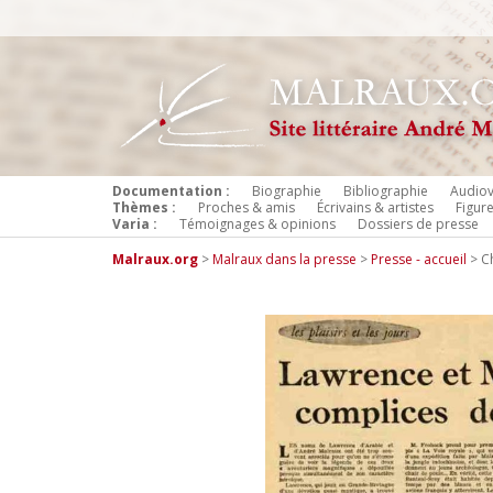
Documentation :
Biographie
Bibliographie
Audiov
Thèmes :
Proches & amis
Écrivains & artistes
Figur
Varia :
Témoignages & opinions
Dossiers de presse
Malraux.org
>
Malraux dans la presse
>
Presse - accueil
>
C