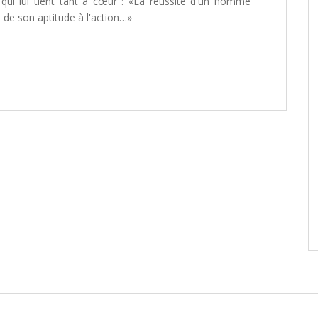
e qui lui tient tant à cœur : «La réussite d'un homme
e de son aptitude à l'action…»