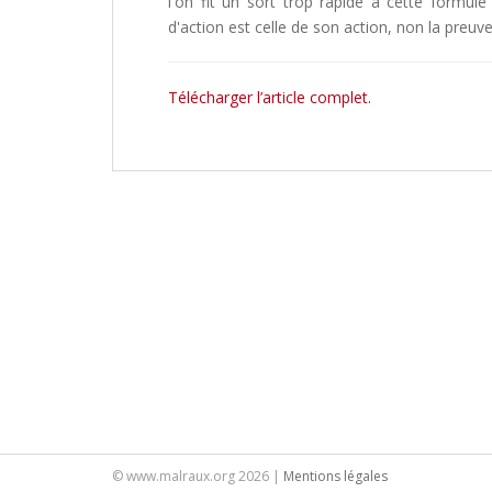
l'on fit un sort trop rapide à cette formul
d'action est celle de son action, non la preuv
Télécharger l’article complet.
© www.malraux.org 2026 |
Mentions légales