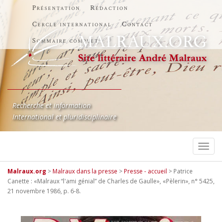
Présentation
Rédaction
Cercle international
Contact
Sommaire complet
Recherche et information
International et pluridisciplinaire
TOGG
Malraux.org
>
Malraux dans la presse
>
Presse - accueil
>
Patrice
Canette : «Malraux “l'ami génial” de Charles de Gaulle», «Pèlerin», n° 5425,
21 novembre 1986, p. 6-8.