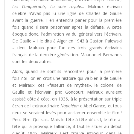
Les Conquérants, La voie royale…
Malraux écrivain
célèbre n'avait pas lu une ligne de Charles de Gaulle
avant la guerre. Il en entendra parler pour la première
fois quand il sera prisonnier après la défaite. A cette
époque donc, l'admiration va du général vers l'écrivain.
De Gaulle – il le dira à Alger en 1943 à Gaston Palewski
– tient Malraux pour l'un des trois grands écrivains
français de la dernière génération. Mauriac et Bernanos
sont les deux autres.
Alors, quand se sont-ils rencontrés pour la première
fois ? Si l'on en croit une histoire qui va bien à de Gaulle
et Malraux, ces «faiseurs de mythes», le colonel de
Gaulle et l'écrivain prix Goncourt Malraux auraient
assisté côte à côte, en 1936, à la présentation sur triple
écran de l'extraordinaire
Napoléon
d'Abel Gance, et tous
deux se seraient levés pour acclamer ensemble le film !
Peut-être. Qui sait. Mais le tête-à-tête décisif, le tête-à-
tête qui a provoqué l'alliance, il faut le situer au début
d'août 1945. Malraux s'est trouvé introduit dans le